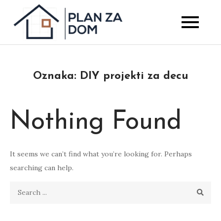
Skip
to
Saveti za kuću, dvorište
Plan za Dom
content
i uređenje prostora
Oznaka:
DIY projekti za decu
Nothing Found
It seems we can’t find what you’re looking for. Perhaps
searching can help.
Search
for: